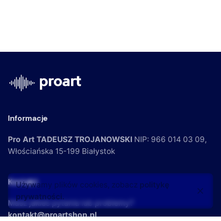
Informacje
Pro Art TADEUSZ TROJANOWSKI
NIP: 966 014 03 09,
Włościańska 15-199
Białystok
Kontakt
Używamy plików cookies, zobacz
politykę
prywatności.
Masz jakieś pytania lub problemy?
kontakt@proartshop.pl